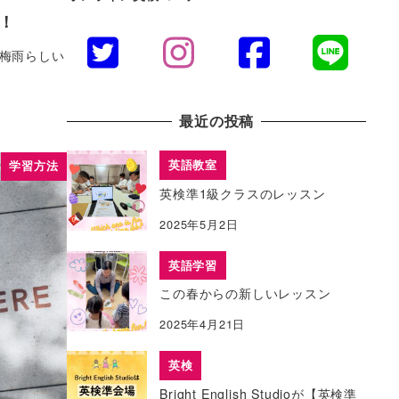
！
、梅雨らしい
最近の投稿
英語教室
学習方法
英検準1級クラスのレッスン
2025年5月2日
英語学習
この春からの新しいレッスン
2025年4月21日
英検
Bright English Studioが【英検準