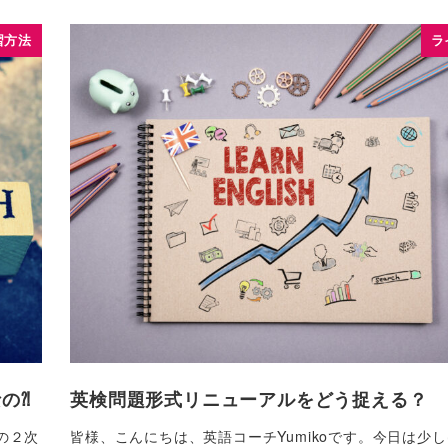
習方法
ラ
の⁈
英検問題形式リニューアルをどう捉える？
の２次
皆様、こんにちは、英語コーチYumikoです。今日は少