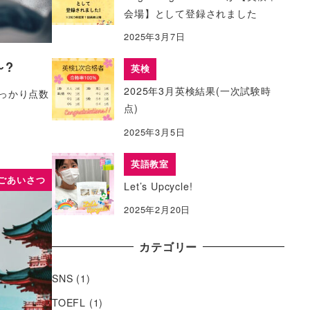
会場】として登録されました
2025年3月7日
～?
英検
2025年3月英検結果(一次試験時
っかり点数
点)
2025年3月5日
英語教室
ごあいさつ
Let’s Upcycle!
2025年2月20日
カテゴリー
SNS
(1)
TOEFL
(1)