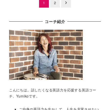
投
1
2
稿
の
コーチ紹介
ペ
ー
ジ
送
り
こんにちは。話したくなる英語力を応援する英語コー
チ、Yumikoです。
ご自身の英語力を生かして、人生を充実させたい