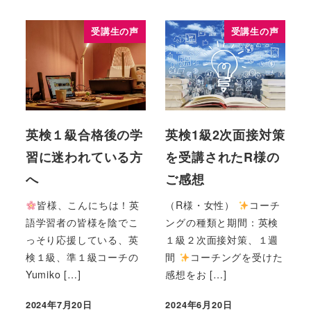
受講生の声
受講生の声
英検１級合格後の学
英検1級2次面接対策
習に迷われている方
を受講されたR様の
へ
ご感想
皆様、こんにちは！英
（R様・女性）
コーチ
語学習者の皆様を陰でこ
ングの種類と期間：英検
っそり応援している、英
１級２次面接対策、１週
検１級、準１級コーチの
間
コーチングを受けた
Yumiko […]
感想をお […]
2024年7月20日
2024年6月20日