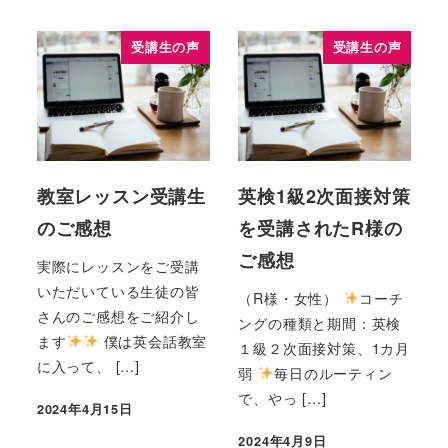
受講生の声
受講生の声
教室レッスン受講生
英検1級2次面接対策
のご感想
を受講されたR様の
ご感想
実際にレッスンをご受講
いただいている生徒の皆
（R様・女性）
コーチ
さんのご感想をご紹介し
ングの種類と期間：英検
ます
僕は英会話教室
１級２次面接対策、1カ月
に入って、 […]
弱
毎日のルーティン
で、やっ […]
2024年4月15日
2024年4月9日