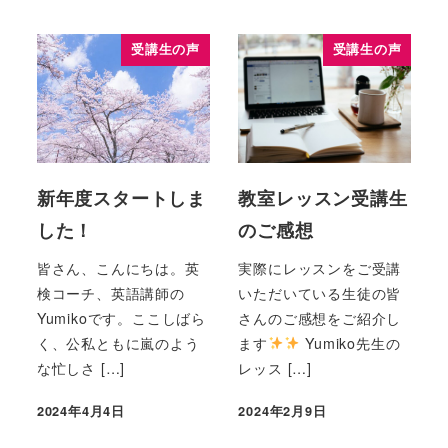
受講生の声
受講生の声
新年度スタートしま
教室レッスン受講生
した！
のご感想
皆さん、こんにちは。英
実際にレッスンをご受講
検コーチ、英語講師の
いただいている生徒の皆
Yumikoです。ここしばら
さんのご感想をご紹介し
く、公私ともに嵐のよう
ます
Yumiko先生の
な忙しさ […]
レッス […]
2024年4月4日
2024年2月9日