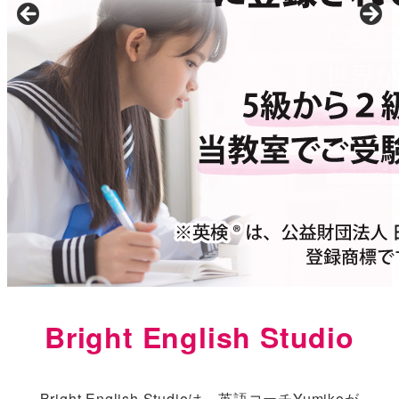
Bright English Studio
Bright English Studioは、英語コーチYumikoが