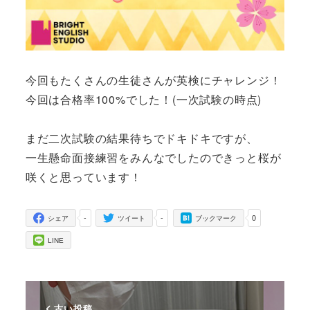
今回もたくさんの生徒さんが英検にチャレンジ！
今回は合格率100%でした！(一次試験の時点)
まだ二次試験の結果待ちでドキドキですが、
一生懸命面接練習をみんなでしたのできっと桜が
咲くと思っています！
-
-
0
シェア
ツイート
ブックマーク
LINE
古い投稿