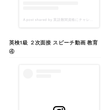
A post shared by 英語難関資格にチャレンジするあなたを応援したい！▶︎英語コーチYumiko (@yumiko_english_coaching)
英検1級 ２次面接 スピーチ動画 教育
④