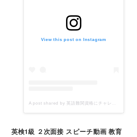
View this post on Instagram
A post shared by 英語難関資格にチャレンジするあなたを応援したい！▶︎英語コーチYumiko (@yumiko_english_coaching)
英検1級 ２次面接 スピーチ動画 教育