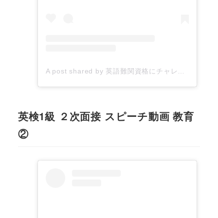
A post shared by 英語難関資格にチャレンジするあなたを応援したい！▶︎英語コーチYumiko (@yumiko_english_coaching)
英検1級 ２次面接 スピーチ動画 教育
②