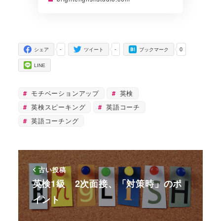
-
-
0
シェア
ツイート
ブックマーク
LINE
モチベーションアップ
英検
英検スピーキング
英語コーチ
英語コーチング
古い投稿
英検1級 2次面接、「対策時」のポ
イント