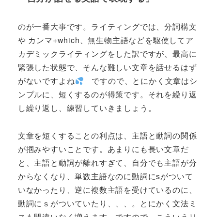
のが一番大事です。ライティングでは、分詞構文
や カンマ+which、無生物主語などを駆使してア
カデミックライティングをした訳ですが、最高に
緊張した状態で、そんな難しい文章を話せるはず
がないですよね
ですので、とにかく文章はシ
ンプルに、短くするのが得策です。それを繰り返
し繰り返し、練習していきましょう。
文章を短くすることの利点は、主語と動詞の関係
が掴みやすいことです。あまりにも長い文章だ
と、主語と動詞が離れすぎて、自分でも主語が分
からなくなり、単数主語なのに動詞にsがついて
いなかったり、逆に複数主語を受けているのに、
動詞にｓがついていたり、、、。とにかく文法ミ
スも間違いなく増えます。ですので、こういうリ