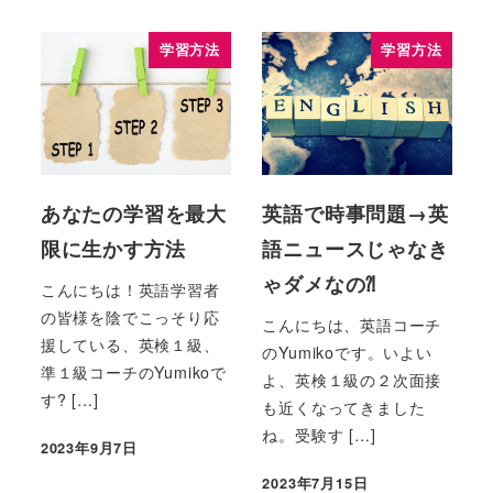
学習方法
学習方法
あなたの学習を最大
英語で時事問題→英
限に生かす方法
語ニュースじゃなき
ゃダメなの⁈
こんにちは！英語学習者
の皆様を陰でこっそり応
こんにちは、英語コーチ
援している、英検１級、
のYumikoです。いよい
準１級コーチのYumikoで
よ、英検１級の２次面接
す? […]
も近くなってきました
ね。受験す […]
2023年9月7日
2023年7月15日